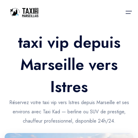
taxi vip depuis
Accueil
Marseille vers
Nos services
Nos services
Taxis aéroport
Taxis Aéroport
Istres
Trajet Gare SNCF
Réservation
Trajet Port croisière
Réservez votre taxi vip vers Istres depuis Marseille et ses
Actualités & évènements
environs avec Taxi Kad — berline ou SUV de prestige,
Trajet Séminaire
Contactez-nous
chauffeur professionnel, disponible 24h/24.
Trajet Santé