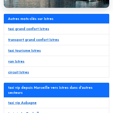
Autres mots-clés sur Istres
taxi grand confort Istres
transport grand confort Istres
taxi tourisme Istres
van Istres
circuit Istres
taxi vip depuis Marseille vers Istres dans d'autres
secteurs
taxi vip Aubagne