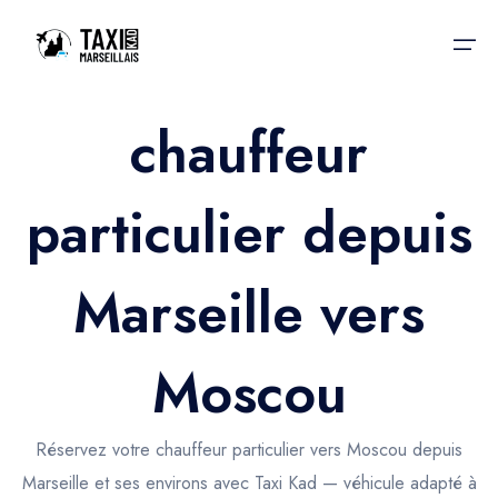
chauffeur
Accueil
particulier depuis
Nos services
Nos services
Taxis aéroport
Taxis Aéroport
Marseille vers
Trajet Gare SNCF
Réservation
Trajet Port croisière
Moscou
Actualités & évènements
Trajet Séminaire
Contactez-nous
Réservez votre chauffeur particulier vers Moscou depuis
Trajet Santé
Marseille et ses environs avec Taxi Kad — véhicule adapté à