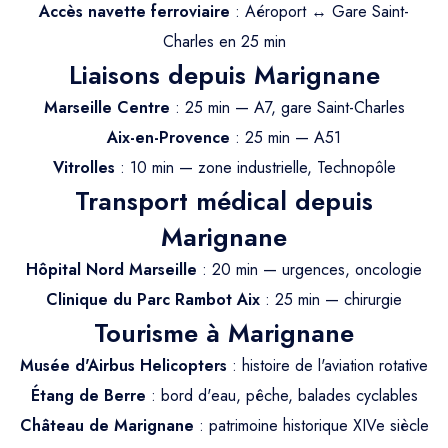
Trajet Longue Distance
Accès navette ferroviaire
: Aéroport ↔ Gare Saint-
Charles en 25 min
Liaisons depuis Marignane
Marseille Centre
: 25 min — A7, gare Saint-Charles
Aix-en-Provence
: 25 min — A51
Vitrolles
: 10 min — zone industrielle, Technopôle
Transport médical depuis
Marignane
Hôpital Nord Marseille
: 20 min — urgences, oncologie
Clinique du Parc Rambot Aix
: 25 min — chirurgie
Tourisme à Marignane
Musée d'Airbus Helicopters
: histoire de l'aviation rotative
Étang de Berre
: bord d'eau, pêche, balades cyclables
Château de Marignane
: patrimoine historique XIVe siècle