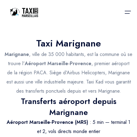
Taxi Marignane
Accueil
Marignane
, ville de 35 000 habitants, est la commune où se
Nos services
Nos services
trouve l'
Aéroport Marseille-Provence
, premier aéroport
de la région PACA. Siège d'Airbus Helicopters, Marignane
Taxis aéroport
Taxis Aéroport
est aussi une ville industrielle majeure. Taxi Kad vous garantit
Trajet Gare SNCF
Réservation
des transferts ponctuels depuis et vers Marignane.
Transferts aéroport depuis
Trajet Port croisière
Actualités & évènements
Marignane
Trajet Séminaire
Contactez-nous
Aéroport Marseille-Provence (MRS)
: 5 min — terminal 1
Trajet Santé
et 2, vols directs monde entier