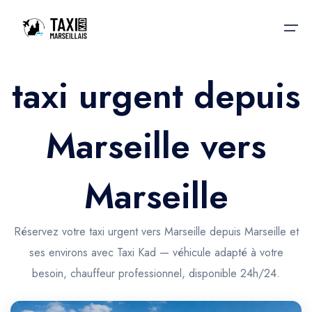
taxi urgent depuis
Accueil
Marseille vers
Nos services
Nos services
Taxis aéroport
Taxis Aéroport
Marseille
Trajet Gare SNCF
Réservation
Trajet Port croisière
Réservez votre taxi urgent vers Marseille depuis Marseille et
Actualités & évènements
ses environs avec Taxi Kad — véhicule adapté à votre
Trajet Séminaire
Contactez-nous
besoin, chauffeur professionnel, disponible 24h/24.
Trajet Santé