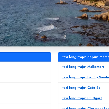
taxi long trajet depuis Mars
taxi long trajet Mallemort
taxi long trajet Le Puy Sain
taxi long trajet Cabriès
taxi long trajet Stuttgart
taxi long trajet Clermont Fe