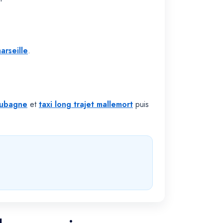
arseille
.
 aubagne
et
taxi long trajet mallemort
puis