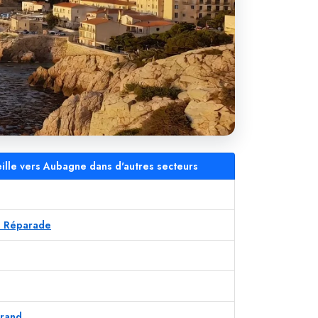
eille vers Aubagne dans d'autres secteurs
te Réparade
rrand