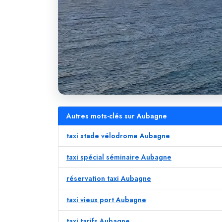
Autres mots-clés sur Aubagne
taxi stade vélodrome Aubagne
taxi spécial séminaire Aubagne
réservation taxi Aubagne
taxi vieux port Aubagne
taxi tarifs Aubagne