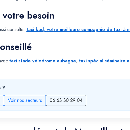
 votre besoin
ssi consulter
taxi kad, votre meilleure compagnie de taxi à m
onseillé
 avec
taxi stade vélodrome aubagne
,
taxi spécial séminaire
e ?
s
Voir nos secteurs
06 63 30 29 04