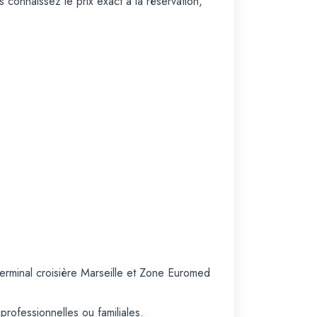
s connaissez le prix exact à la réservation,
erminal croisière Marseille et Zone Euromed
professionnelles ou familiales.