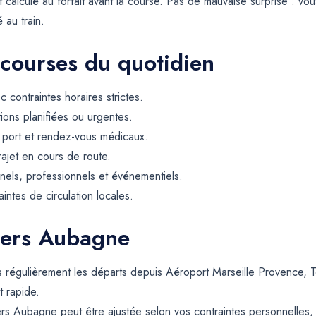
t calculé au forfait avant la course. Pas de mauvaise surprise : vou
é au train.
 courses du quotidien
contraintes horaires strictes.
tions planifiées ou urgentes.
, port et rendez-vous médicaux.
rajet en cours de route.
els, professionnels et événementiels.
intes de circulation locales.
vers Aubagne
 régulièrement les départs depuis Aéroport Marseille Provence, T
t rapide.
ers Aubagne peut être ajustée selon vos contraintes personnelles, 