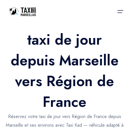
taxi de jour
Accueil
depuis Marseille
Nos services
Nos services
Taxis aéroport
Taxis Aéroport
vers Région de
Trajet Gare SNCF
Réservation
Trajet Port croisière
France
Actualités & évènements
Trajet Séminaire
Contactez-nous
Réservez votre taxi de jour vers Région de France depuis
Trajet Santé
Marseille et ses environs avec Taxi Kad — véhicule adapté à