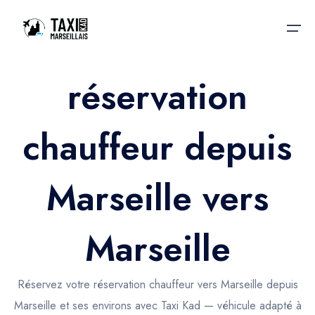
réservation
Accueil
chauffeur depuis
Nos services
Nos services
Taxis aéroport
Taxis Aéroport
Marseille vers
Trajet Gare SNCF
Réservation
Trajet Port croisière
Marseille
Actualités & évènements
Trajet Séminaire
Contactez-nous
Réservez votre réservation chauffeur vers Marseille depuis
Trajet Santé
Marseille et ses environs avec Taxi Kad — véhicule adapté à