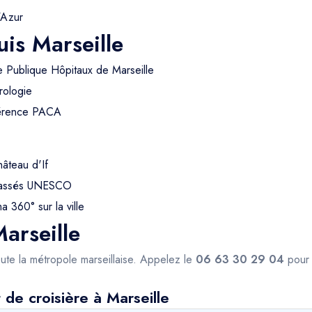
'Azur
is Marseille
e Publique Hôpitaux de Marseille
rologie
férence PACA
hâteau d'If
 classés UNESCO
 360° sur la ville
arseille
ute la métropole marseillaise. Appelez le
06 63 30 29 04
pour 
 de croisière à Marseille