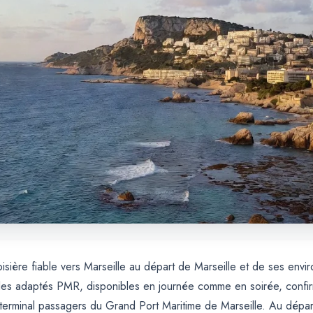
isière fiable vers Marseille au départ de Marseille et de ses envir
es adaptés PMR, disponibles en journée comme en soirée, confirmat
u terminal passagers du Grand Port Maritime de Marseille. Au dépar