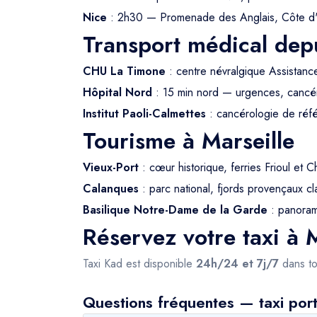
Nice
: 2h30 — Promenade des Anglais, Côte d
Transport médical depu
CHU La Timone
: centre névralgique Assistanc
Hôpital Nord
: 15 min nord — urgences, cancé
Institut Paoli-Calmettes
: cancérologie de ré
Tourisme à Marseille
Vieux-Port
: cœur historique, ferries Frioul et C
Calanques
: parc national, fjords provençaux
Basilique Notre-Dame de la Garde
: panorama
Réservez votre taxi à M
Taxi Kad est disponible
24h/24 et 7j/7
dans to
Questions fréquentes — taxi port