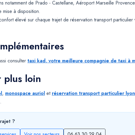
ns notamment de Prado - Castellane, Aéroport Marseille Provence 
e mise à disposition.
onfort élevé sur chaque trajet de réservation transport particulier
omplémentaires
ssi consulter
taxi kad, votre meilleure compagnie de taxi à m
r plus loin
l
,
monospace auriol
et
réservation transport particulier lyon
.
rajet ?
services
Voir nos secteurs
06 63 30 29 04