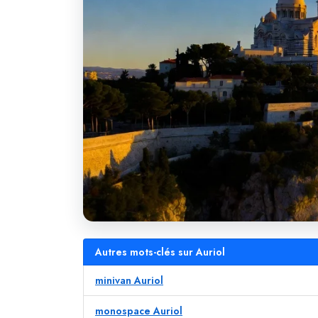
Autres mots-clés sur Auriol
minivan Auriol
monospace Auriol