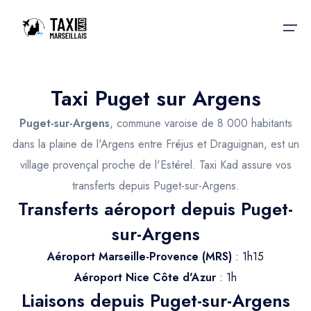
Taxi Puget sur Argens
Accueil
Puget-sur-Argens
, commune varoise de 8 000 habitants
Nos services
Nos services
dans la plaine de l'Argens entre Fréjus et Draguignan, est un
village provençal proche de l'Estérel. Taxi Kad assure vos
Taxis aéroport
Taxis Aéroport
transferts depuis Puget-sur-Argens.
Trajet Gare SNCF
Réservation
Transferts aéroport depuis Puget-
Trajet Port croisière
sur-Argens
Actualités & évènements
Trajet Séminaire
Aéroport Marseille-Provence (MRS)
: 1h15
Contactez-nous
Aéroport Nice Côte d'Azur
: 1h
Trajet Santé
Liaisons depuis Puget-sur-Argens