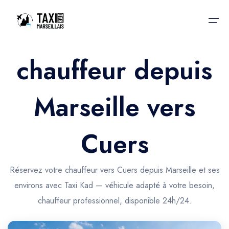
chauffeur depuis
Accueil
Marseille vers
Nos services
Nos services
Taxis aéroport
Taxis Aéroport
Cuers
Trajet Gare SNCF
Réservation
Trajet Port croisière
Réservez votre chauffeur vers Cuers depuis Marseille et ses
Actualités & évènements
environs avec Taxi Kad — véhicule adapté à votre besoin,
Trajet Séminaire
Contactez-nous
chauffeur professionnel, disponible 24h/24.
Trajet Santé