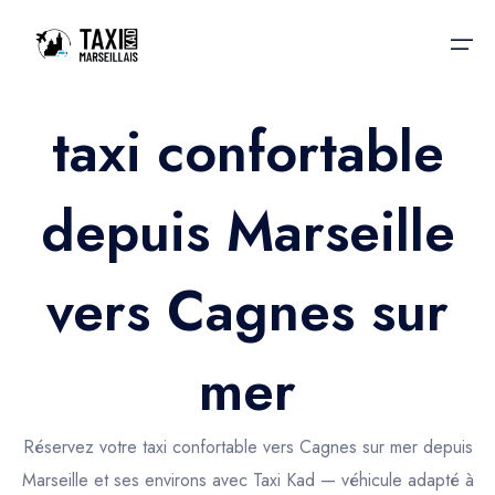
taxi confortable
Accueil
depuis Marseille
Nos services
Nos services
Taxis aéroport
Taxis Aéroport
vers Cagnes sur
Trajet Gare SNCF
Réservation
Trajet Port croisière
mer
Actualités & évènements
Trajet Séminaire
Contactez-nous
Réservez votre taxi confortable vers Cagnes sur mer depuis
Trajet Santé
Marseille et ses environs avec Taxi Kad — véhicule adapté à