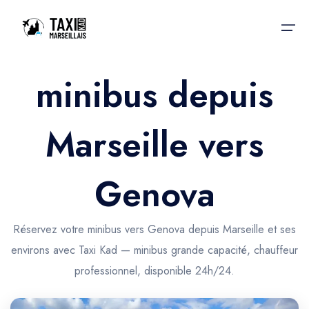
minibus depuis
Accueil
Marseille vers
Nos services
Nos services
Taxis aéroport
Taxis Aéroport
Genova
Trajet Gare SNCF
Réservation
Trajet Port croisière
Réservez votre minibus vers Genova depuis Marseille et ses
Actualités & évènements
environs avec Taxi Kad — minibus grande capacité, chauffeur
Trajet Séminaire
Contactez-nous
professionnel, disponible 24h/24.
Trajet Santé