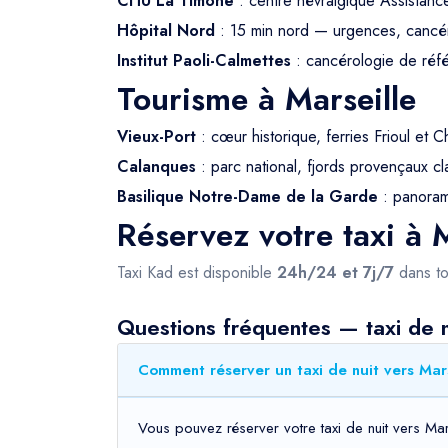
CHU La Timone
: centre névralgique Assistanc
Hôpital Nord
: 15 min nord — urgences, cancé
Institut Paoli-Calmettes
: cancérologie de ré
Tourisme à Marseille
Vieux-Port
: cœur historique, ferries Frioul et C
Calanques
: parc national, fjords provençaux
Basilique Notre-Dame de la Garde
: panorama
Réservez votre taxi à M
Taxi Kad est disponible
24h/24 et 7j/7
dans to
Questions fréquentes — taxi de n
Comment réserver un taxi de nuit vers Mars
Vous pouvez réserver votre taxi de nuit vers Mar