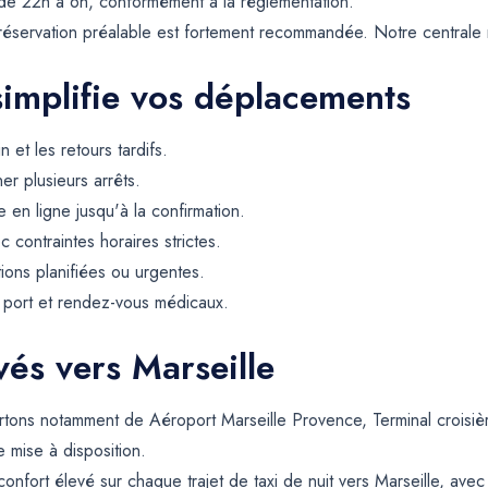
 de 22h à 6h, conformément à la réglementation.
a réservation préalable est fortement recommandée. Notre central
simplifie vos déplacements
et les retours tardifs.
er plusieurs arrêts.
 en ligne jusqu'à la confirmation.
contraintes horaires strictes.
tions planifiées ou urgentes.
, port et rendez-vous médicaux.
rvés vers Marseille
rtons notamment de Aéroport Marseille Provence, Terminal croisi
e mise à disposition.
confort élevé sur chaque trajet de taxi de nuit vers Marseille, avec