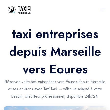
taxi entreprises
Accueil
depuis Marseille
Nos services
Nos services
Taxis aéroport
Taxis Aéroport
vers Eoures
Trajet Gare SNCF
Réservation
Trajet Port croisière
Réservez votre taxi entreprises vers Eoures depuis Marseille
Actualités & évènements
et ses environs avec Taxi Kad — véhicule adapté à votre
Trajet Séminaire
Contactez-nous
besoin, chauffeur professionnel, disponible 24h/24.
Trajet Santé