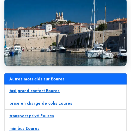
Autres mots-clés sur Eoures
taxi grand confort Eoures
prise en charge de colis Eoures
transport privé Eoures
minibus Eoures