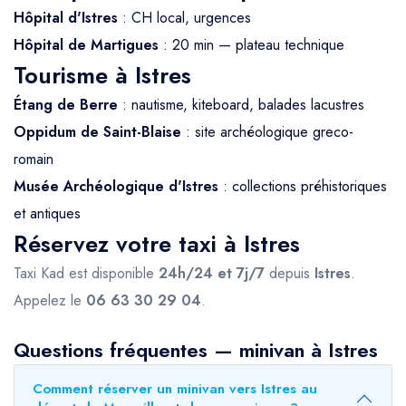
Hôpital d'Istres
: CH local, urgences
Hôpital de Martigues
: 20 min — plateau technique
Tourisme à Istres
Étang de Berre
: nautisme, kiteboard, balades lacustres
Oppidum de Saint-Blaise
: site archéologique greco-
romain
Musée Archéologique d'Istres
: collections préhistoriques
et antiques
Réservez votre taxi à Istres
Taxi Kad est disponible
24h/24 et 7j/7
depuis
Istres
.
Appelez le
06 63 30 29 04
.
Questions fréquentes — minivan à Istres
Comment réserver un minivan vers Istres au