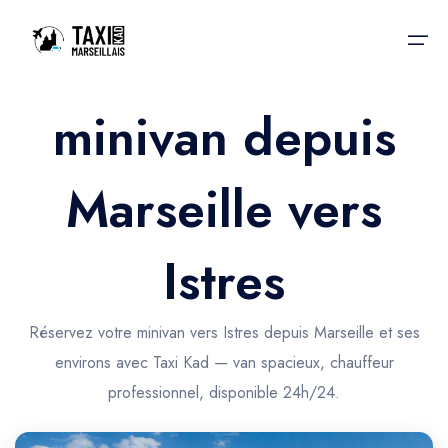
minivan depuis
Accueil
Marseille vers
Nos services
Nos services
Taxis aéroport
Taxis Aéroport
Istres
Trajet Gare SNCF
Réservation
Trajet Port croisière
Réservez votre minivan vers Istres depuis Marseille et ses
Actualités & évènements
environs avec Taxi Kad — van spacieux, chauffeur
Trajet Séminaire
Contactez-nous
professionnel, disponible 24h/24.
Trajet Santé