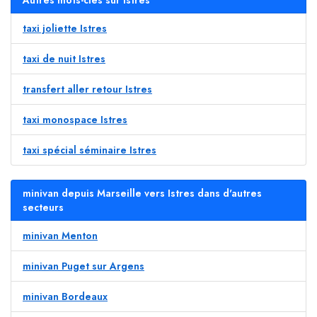
Autres mots-clés sur Istres
taxi joliette Istres
taxi de nuit Istres
transfert aller retour Istres
taxi monospace Istres
taxi spécial séminaire Istres
minivan depuis Marseille vers Istres dans d'autres
secteurs
minivan Menton
minivan Puget sur Argens
minivan Bordeaux