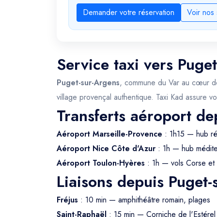
Demander votre réservation
Voir nos 
Service taxi vers Puge
Puget-sur-Argens
, commune du Var au cœur de 
village provençal authentique. Taxi Kad assure v
Transferts aéroport de
Aéroport Marseille-Provence
: 1h15 — hub rég
Aéroport Nice Côte d'Azur
: 1h — hub médit
Aéroport Toulon-Hyères
: 1h — vols Corse et
Liaisons depuis Puget-
Fréjus
: 10 min — amphithéâtre romain, plages
Saint-Raphaël
: 15 min — Corniche de l'Estérel