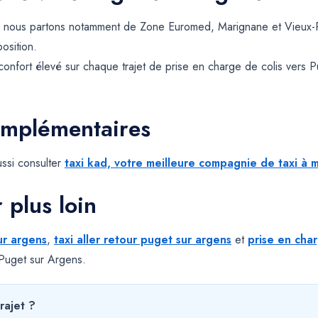
 nous partons notamment de Zone Euromed, Marignane et Vieux-P
position.
 confort élevé sur chaque trajet de prise en charge de colis vers
omplémentaires
ssi consulter
taxi kad, votre meilleure compagnie de taxi à m
r plus loin
ur argens
,
taxi aller retour puget sur argens
et
prise en cha
à Puget sur Argens.
rajet ?