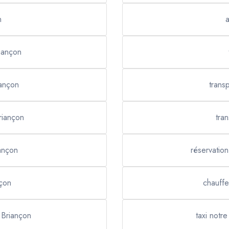
n
a
riançon
iançon
transp
Briançon
tra
iançon
réservation
nçon
chauffe
 Briançon
taxi notr