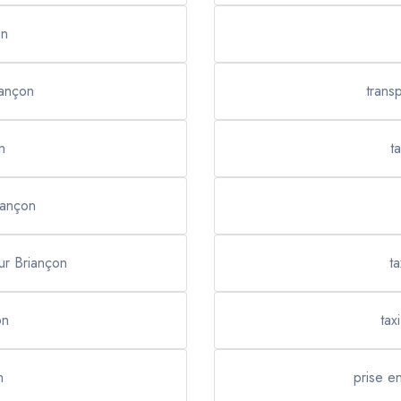
on
iançon
trans
n
t
iançon
eur Briançon
t
on
tax
n
prise e