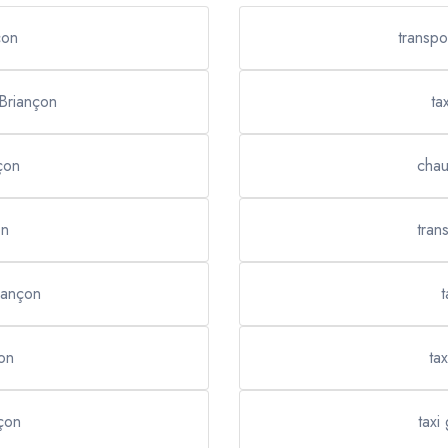
çon
transp
 Briançon
ta
çon
chau
on
tran
iançon
t
çon
ta
nçon
taxi