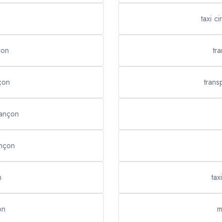
taxi c
çon
tr
çon
trans
iançon
ançon
n
tax
on
m