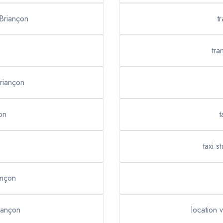
 Briançon
t
tra
Briançon
on
t
taxi 
ançon
riançon
location 