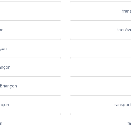
n
tran
on
taxi é
nçon
iançon
 Briançon
ançon
transpor
on
t