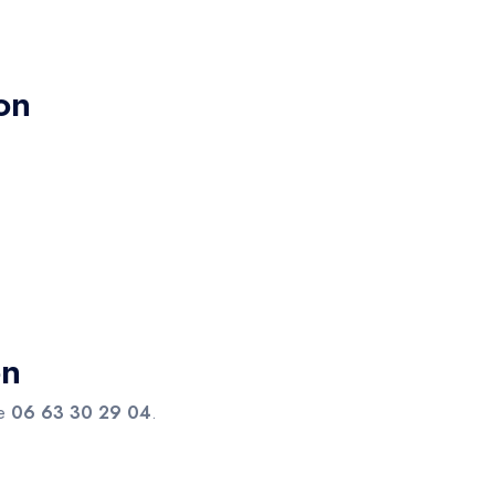
on
on
le
06 63 30 29 04
.