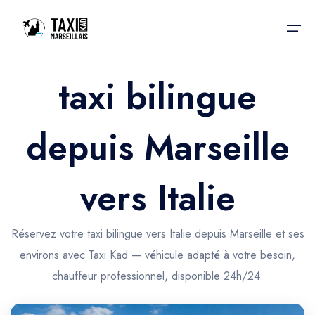
taxi bilingue
Accueil
depuis Marseille
Nos services
Nos services
Taxis aéroport
Taxis Aéroport
vers Italie
Trajet Gare SNCF
Réservation
Trajet Port croisière
Réservez votre taxi bilingue vers Italie depuis Marseille et ses
Actualités & évènements
environs avec Taxi Kad — véhicule adapté à votre besoin,
Trajet Séminaire
Contactez-nous
chauffeur professionnel, disponible 24h/24.
Trajet Santé