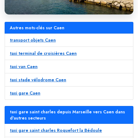
Autres mots-clés sur Caen
transport objets Caen
taxi terminal de croisières Caen
taxi van Caen
taxi stade vélodrome Caen
taxi gare Caen
taxi gare saint charles depuis Marseille vers Caen dans
d'autres secteurs
taxi gare saint charles Roquefort la Bédoule