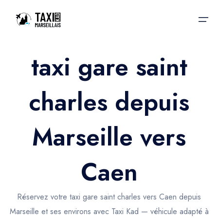
taxi gare saint
Accueil
charles depuis
Nos services
Nos services
Taxis aéroport
Taxis Aéroport
Marseille vers
Trajet Gare SNCF
Réservation
Trajet Port croisière
Caen
Actualités & évènements
Trajet Séminaire
Contactez-nous
Réservez votre taxi gare saint charles vers Caen depuis
Trajet Santé
Marseille et ses environs avec Taxi Kad — véhicule adapté à