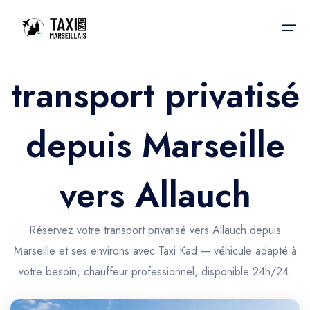
transport privatisé
Accueil
depuis Marseille
Nos services
Nos services
Taxis aéroport
Taxis Aéroport
vers Allauch
Trajet Gare SNCF
Réservation
Trajet Port croisière
Réservez votre transport privatisé vers Allauch depuis
Actualités & évènements
Marseille et ses environs avec Taxi Kad — véhicule adapté à
Trajet Séminaire
Contactez-nous
votre besoin, chauffeur professionnel, disponible 24h/24.
Trajet Santé