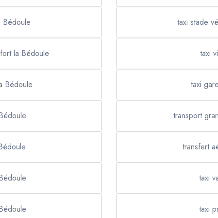
la Bédoule
taxi stade 
fort la Bédoule
taxi 
la Bédoule
taxi gar
 Bédoule
transport gra
 Bédoule
transfert 
 Bédoule
taxi 
 Bédoule
taxi 