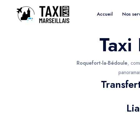
Accueil
Nos ser
Taxi
Roquefort-la-Bédoule
, com
panoramas
Transfer
Li