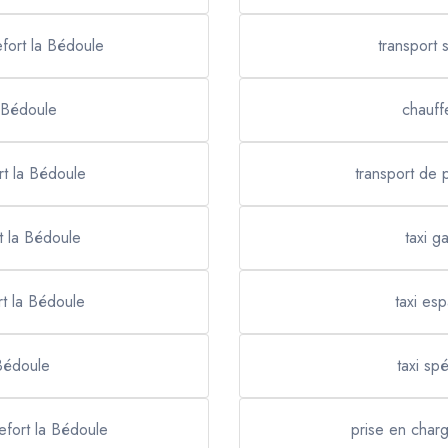
efort la Bédoule
transport 
a Bédoule
chauff
rt la Bédoule
transport de 
rt la Bédoule
taxi g
t la Bédoule
taxi es
 Bédoule
taxi sp
efort la Bédoule
prise en char