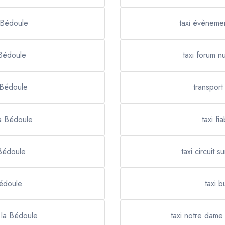
a Bédoule
taxi évèneme
 Bédoule
taxi forum 
 Bédoule
transpor
la Bédoule
taxi f
 Bédoule
taxi circuit
Bédoule
taxi 
 la Bédoule
taxi notre dame