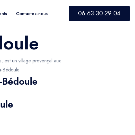
06 63 30 29 04
ents
Contactez-nous
doule
, est un village provençal aux
a-Bédoule.
a-Bédoule
ule