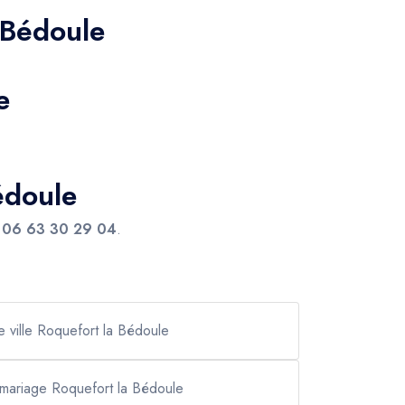
-Bédoule
e
édoule
e
06 63 30 29 04
.
re ville Roquefort la Bédoule
l mariage Roquefort la Bédoule