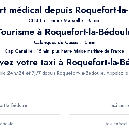
rt médical depuis Roquefort-la
CHU La Timone Marseille
: 35 min
Tourisme à Roquefort-la-Bédoul
Calanques de Cassis
: 10 min
Cap Canaille
: 15 min, plus haute falaise maritime de France
vez votre taxi à Roquefort-la-B
ible
24h/24 et 7j/7
depuis
Roquefort-la-Bédoule
. Appelez l
ort la Bédoule
taxi cent
Bédoule
taxi spécia