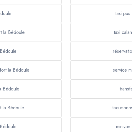
édoule
taxi pas
t la Bédoule
taxi cal
a Bédoule
réservati
fort la Bédoule
service m
la Bédoule
transf
rt la Bédoule
taxi mono
a Bédoule
minivan