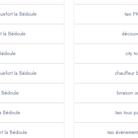
quefort la Bédoule
taxi P
t la Bédoule
découve
 Bédoule
city t
quefort la Bédoule
chauffeur 
a Bédoule
livraison 
la Bédoule
taxi tous 
rt la Bédoule
taxi évènement