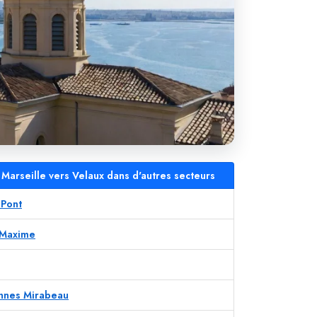
Marseille vers Velaux dans d'autres secteurs
 Pont
 Maxime
ennes Mirabeau