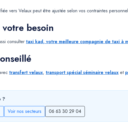
ée vers Velaux peut être ajustée selon vos contraintes personnelle
 votre besoin
ssi consulter
taxi kad, votre meilleure compagnie de taxi à m
onseillé
 avec
transfert velaux
,
transport spécial séminaire velaux
et
p
e ?
s
Voir nos secteurs
06 63 30 29 04