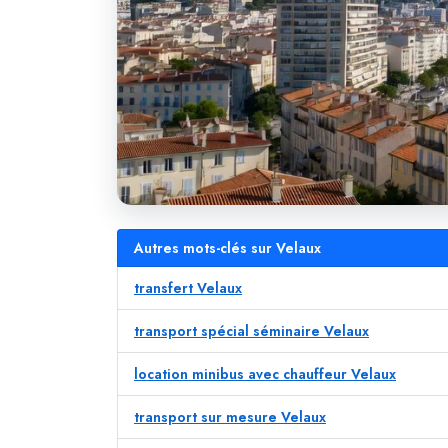
Autres mots-clés sur Velaux
transfert Velaux
transport spécial séminaire Velaux
location minibus avec chauffeur Velaux
transport sur mesure Velaux