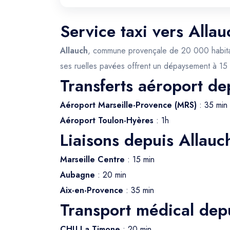
Service taxi vers Alla
Allauch
, commune provençale de 20 000 habitants
ses ruelles pavées offrent un dépaysement à 15 m
Transferts aéroport de
Aéroport Marseille-Provence (MRS)
: 35 min
Aéroport Toulon-Hyères
: 1h
Liaisons depuis Allauc
Marseille Centre
: 15 min
Aubagne
: 20 min
Aix-en-Provence
: 35 min
Transport médical dep
CHU La Timone
: 20 min