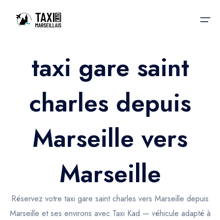
taxi gare saint
Accueil
charles depuis
Nos services
Nos services
Taxis aéroport
Taxis Aéroport
Marseille vers
Trajet Gare SNCF
Réservation
Trajet Port croisière
Marseille
Actualités & évènements
Trajet Séminaire
Contactez-nous
Réservez votre taxi gare saint charles vers Marseille depuis
Trajet Santé
Marseille et ses environs avec Taxi Kad — véhicule adapté à