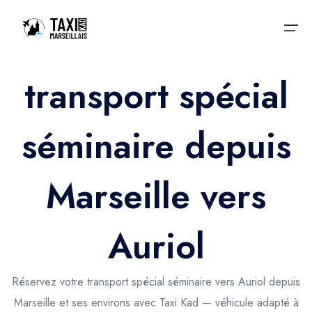
transport spécial
Accueil
séminaire depuis
Nos services
Nos services
Taxis aéroport
Taxis Aéroport
Marseille vers
Trajet Gare SNCF
Réservation
Trajet Port croisière
Auriol
Actualités & évènements
Trajet Séminaire
Contactez-nous
Réservez votre transport spécial séminaire vers Auriol depuis
Trajet Santé
Marseille et ses environs avec Taxi Kad — véhicule adapté à