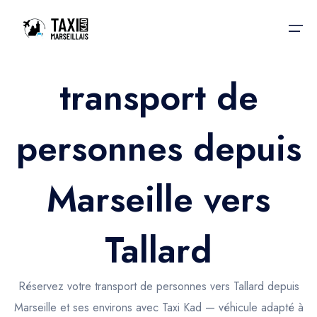
transport de
Accueil
personnes depuis
Nos services
Nos services
Taxis aéroport
Taxis Aéroport
Marseille vers
Trajet Gare SNCF
Réservation
Trajet Port croisière
Tallard
Actualités & évènements
Trajet Séminaire
Contactez-nous
Réservez votre transport de personnes vers Tallard depuis
Trajet Santé
Marseille et ses environs avec Taxi Kad — véhicule adapté à