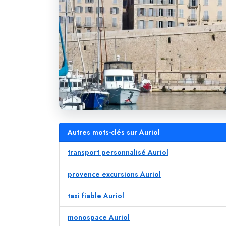
Autres mots-clés sur Auriol
transport personnalisé Auriol
provence excursions Auriol
taxi fiable Auriol
monospace Auriol