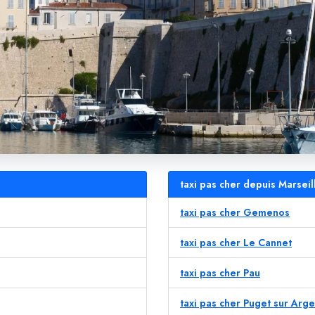
taxi pas cher depuis Marseil
taxi pas cher Gemenos
taxi pas cher Le Cannet
taxi pas cher Pau
taxi pas cher Puget sur Arg