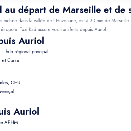
l au départ de Marseille et de 
ichée dans la vallée de l'Huveaune, est à 30 min de Marseille. Vi
 métropole. Taxi Kad assure vos transferts depuis Auriol.
puis Auriol
— hub régional principal
x et Corse
arles, CHU
ovençal
is Auriol
nce APHM