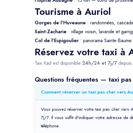
Hôpital Aubagne
: 15 min — soins de proximit
Tourisme à Auriol
Gorges de l'Huveaune
: randonnées, cascade
Saint-Zacharie
: village voisin, lavande et garri
Col de l'Espigoulier
: panorama Sainte-Baume 
Réservez votre taxi à 
Taxi Kad est disponible
24h/24 et 7j/7
depui
Questions fréquentes — taxi pas 
Comment réserver un taxi pas cher vers Aur
Vous pouvez réserver votre taxi pas cher vers A
7j/7. Il vous suffit d'indiquer votre adresse de 
téléphone.