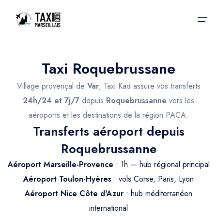
Taxi Roquebrussane
Accueil
Village provençal de
Var
, Taxi Kad assure vos transferts
Nos services
Nos services
24h/24 et 7j/7
depuis
Roquebrussanne
vers les
aéroports et les destinations de la région PACA.
Taxis aéroport
Taxis Aéroport
Transferts aéroport depuis
Trajet Gare SNCF
Réservation
Roquebrussanne
Trajet Port croisière
Aéroport Marseille-Provence
: 1h — hub régional principal
Actualités & évènements
Trajet Séminaire
Aéroport Toulon-Hyères
: vols Corse, Paris, Lyon
Contactez-nous
Aéroport Nice Côte d'Azur
: hub méditerranéen
Trajet Santé
international