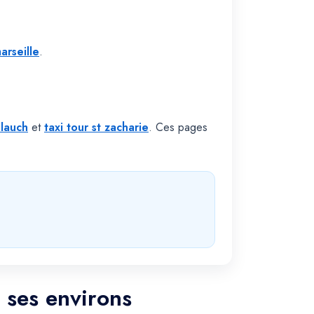
arseille
.
llauch
et
taxi tour st zacharie
. Ces pages
e ses environs