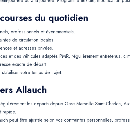
emi-journée ou à la journée. Programme flexible, modification possi
 courses du quotidien
els, professionnels et événementiels.
intes de circulation locales.
dences et adresses privées.
ces et des véhicules adaptés PMR, régulièrement entretenus, climat
resse exacte de départ.
t stabiliser votre temps de trajet.
vers Allauch
 régulièrement les départs depuis Gare Marseille Saint-Charles, Ai
t rapide.
auch peut être ajustée selon vos contraintes personnelles, professi