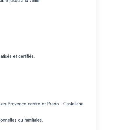
ble jusqu'à la veille.
isés et certifiés.
x-en-Provence centre et Prado - Castellane
onnelles ou familiales.