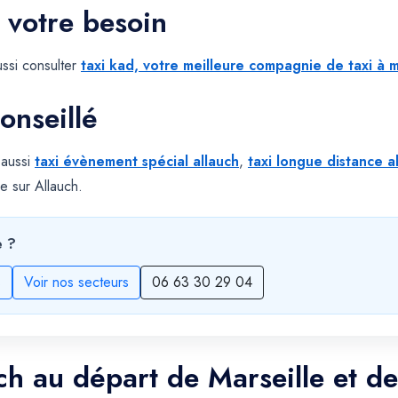
 votre besoin
ssi consulter
taxi kad, votre meilleure compagnie de taxi à m
onseillé
 aussi
taxi évènement spécial allauch
,
taxi longue distance a
e sur Allauch.
e ?
s
Voir nos secteurs
06 63 30 29 04
uch au départ de Marseille et d