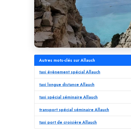
Autres mots-clés sur Allauch
taxi évènement spécial Allauch
taxi longue distance Allauch
taxi spécial séminaire Allauch
transport spécial séminaire Allauch
taxi port de croisière Allauch