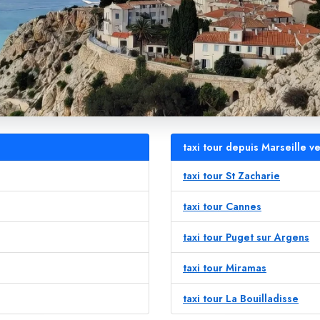
taxi tour depuis Marseille v
taxi tour St Zacharie
taxi tour Cannes
taxi tour Puget sur Argens
taxi tour Miramas
taxi tour La Bouilladisse