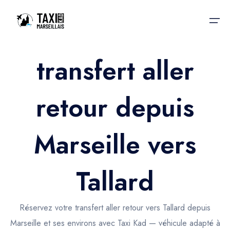
transfert aller
Accueil
retour depuis
Nos services
Nos services
Taxis aéroport
Taxis Aéroport
Marseille vers
Trajet Gare SNCF
Réservation
Trajet Port croisière
Tallard
Actualités & évènements
Trajet Séminaire
Contactez-nous
Réservez votre transfert aller retour vers Tallard depuis
Trajet Santé
Marseille et ses environs avec Taxi Kad — véhicule adapté à