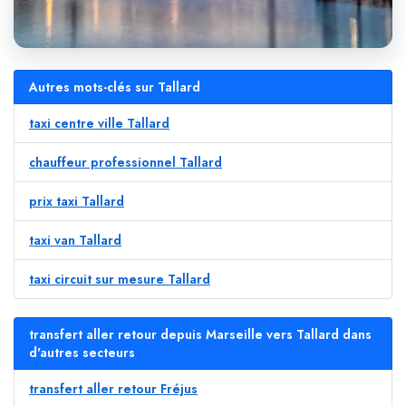
Autres mots-clés sur Tallard
taxi centre ville Tallard
chauffeur professionnel Tallard
prix taxi Tallard
taxi van Tallard
taxi circuit sur mesure Tallard
transfert aller retour depuis Marseille vers Tallard dans
d'autres secteurs
transfert aller retour Fréjus