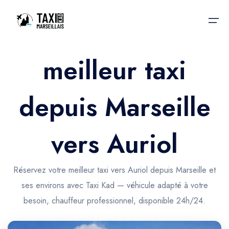
meilleur taxi
Accueil
depuis Marseille
Nos services
Nos services
Taxis aéroport
Taxis Aéroport
vers Auriol
Trajet Gare SNCF
Réservation
Trajet Port croisière
Réservez votre meilleur taxi vers Auriol depuis Marseille et
Actualités & évènements
ses environs avec Taxi Kad — véhicule adapté à votre
Trajet Séminaire
Contactez-nous
besoin, chauffeur professionnel, disponible 24h/24.
Trajet Santé