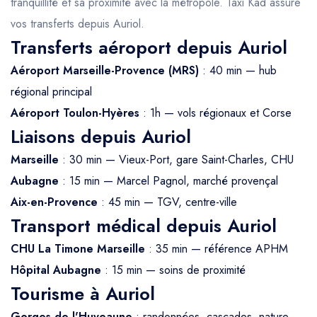
tranquillité et sa proximité avec la métropole. Taxi Kad assure
vos transferts depuis Auriol.
Transferts aéroport depuis Auriol
Aéroport Marseille-Provence (MRS)
: 40 min — hub
régional principal
Aéroport Toulon-Hyères
: 1h — vols régionaux et Corse
Liaisons depuis Auriol
Marseille
: 30 min — Vieux-Port, gare Saint-Charles, CHU
Aubagne
: 15 min — Marcel Pagnol, marché provençal
Aix-en-Provence
: 45 min — TGV, centre-ville
Transport médical depuis Auriol
CHU La Timone Marseille
: 35 min — référence APHM
Hôpital Aubagne
: 15 min — soins de proximité
Tourisme à Auriol
Gorges de l'Huveaune
: randonnées, cascades, nature