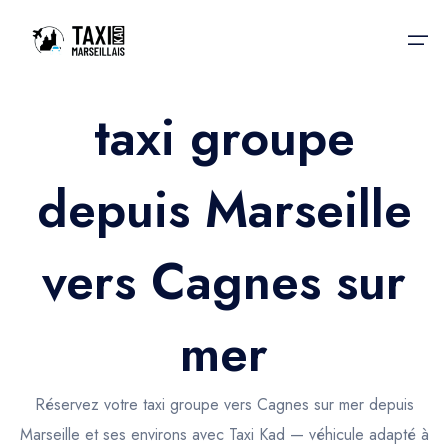
taxi groupe
Accueil
depuis Marseille
Nos services
Nos services
Taxis aéroport
Taxis Aéroport
vers Cagnes sur
Trajet Gare SNCF
Réservation
Trajet Port croisière
mer
Actualités & évènements
Trajet Séminaire
Contactez-nous
Réservez votre taxi groupe vers Cagnes sur mer depuis
Trajet Santé
Marseille et ses environs avec Taxi Kad — véhicule adapté à