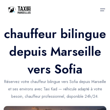
chauffeur bilingue
Accueil
depuis Marseille
Nos services
Nos services
Taxis aéroport
Taxis Aéroport
vers Sofia
Trajet Gare SNCF
Réservation
Trajet Port croisière
Réservez votre chauffeur bilingue vers Sofia depuis Marseille
Actualités & évènements
et ses environs avec Taxi Kad — véhicule adapté à votre
Trajet Séminaire
Contactez-nous
besoin, chauffeur professionnel, disponible 24h/24.
Trajet Santé