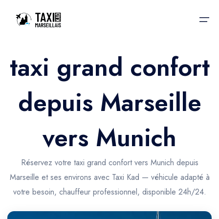
taxi grand confort
Accueil
depuis Marseille
Nos services
Nos services
Taxis aéroport
Taxis Aéroport
vers Munich
Trajet Gare SNCF
Réservation
Trajet Port croisière
Réservez votre taxi grand confort vers Munich depuis
Actualités & évènements
Marseille et ses environs avec Taxi Kad — véhicule adapté à
Trajet Séminaire
Contactez-nous
votre besoin, chauffeur professionnel, disponible 24h/24.
Trajet Santé