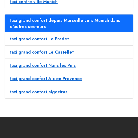
taxi centre ville Munich
taxi grand confort depuis Marseille vers Munich dans
d'autres secteurs
taxi grand confort Le Pradet
taxi grand confort Le Castellet
taxi grand confort Nans les Pins
taxi grand confort Aix en Provence
taxi grand confort algeciras