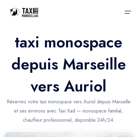
taxi monospace
Accueil
depuis Marseille
Nos services
Nos services
Taxis aéroport
Taxis Aéroport
vers Auriol
Trajet Gare SNCF
Réservation
Trajet Port croisière
Réservez votre taxi monospace vers Auriol depuis Marseille
Actualités & évènements
et ses environs avec Taxi Kad — monospace familial,
Trajet Séminaire
Contactez-nous
chauffeur professionnel, disponible 24h/24.
Trajet Santé