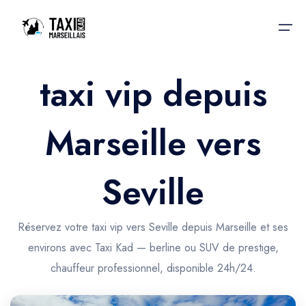
taxi vip depuis
Accueil
Marseille vers
Nos services
Nos services
Taxis aéroport
Taxis Aéroport
Seville
Trajet Gare SNCF
Réservation
Trajet Port croisière
Réservez votre taxi vip vers Seville depuis Marseille et ses
Actualités & évènements
environs avec Taxi Kad — berline ou SUV de prestige,
Trajet Séminaire
Contactez-nous
chauffeur professionnel, disponible 24h/24.
Trajet Santé