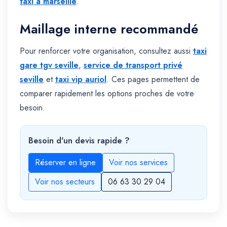
taxi à marseille
.
Maillage interne recommandé
Pour renforcer votre organisation, consultez aussi
taxi
gare tgv seville
,
service de transport privé
seville
et
taxi vip auriol
. Ces pages permettent de
comparer rapidement les options proches de votre
besoin.
Besoin d'un devis rapide ?
Réserver en ligne
Voir nos services
Voir nos secteurs
06 63 30 29 04