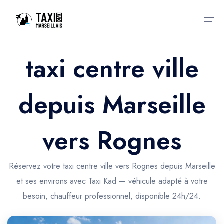
taxi centre ville
Accueil
depuis Marseille
Nos services
Nos services
Taxis aéroport
Taxis Aéroport
vers Rognes
Trajet Gare SNCF
Réservation
Trajet Port croisière
Réservez votre taxi centre ville vers Rognes depuis Marseille
Actualités & évènements
et ses environs avec Taxi Kad — véhicule adapté à votre
Trajet Séminaire
Contactez-nous
besoin, chauffeur professionnel, disponible 24h/24.
Trajet Santé