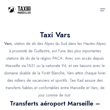
Taxi Vars
Accueil
Vars
, station de ski des Alpes du Sud dans les Hautes-Alpes
Nos services
Nos services
à proximité de Guillestre, est l'une des plus importantes
stations de ski de la région PACA. Avec son accès depuis
Taxis aéroport
Taxis Aéroport
Marseille via l'A51 ou la nationale 94, et ses liaisons avec le
Trajet Gare SNCF
Réservation
domaine skiable de la Forêt Blanche, Vars attire chaque hiver
des milliers de vacanciers et sportifs. Taxi Kad assure des
Trajet Port croisière
Actualités & évènements
transferts fiables et confortables entre Marseille et Vars, de
Trajet Séminaire
jour comme de nuit.
Contactez-nous
Trajet Santé
Transferts aéroport Marseille –