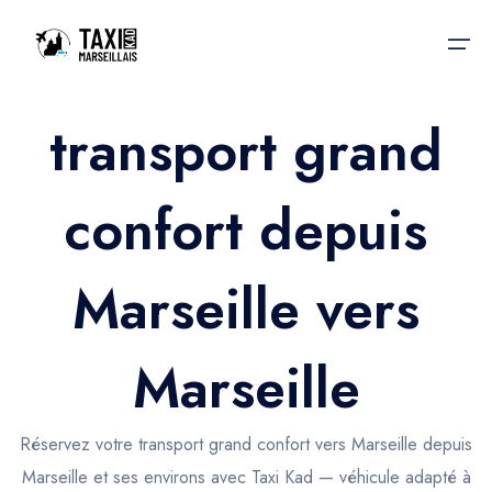
transport grand
Accueil
confort depuis
Nos services
Nos services
Taxis aéroport
Taxis Aéroport
Marseille vers
Trajet Gare SNCF
Réservation
Trajet Port croisière
Marseille
Actualités & évènements
Trajet Séminaire
Contactez-nous
Réservez votre transport grand confort vers Marseille depuis
Trajet Santé
Marseille et ses environs avec Taxi Kad — véhicule adapté à