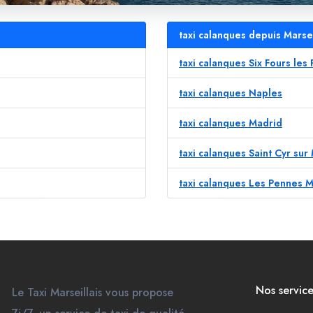
taxi calanques depuis Marsei
taxi calanques Six Fours les
taxi calanques Naples
taxi calanques Madrid
taxi calanques Saint Cyr sur
taxi calanques Les Pennes 
Nos service
Le Taxi Marseillais vous propose