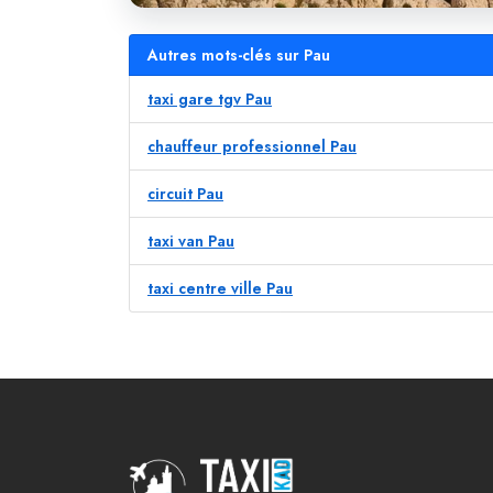
Autres mots-clés sur Pau
taxi gare tgv Pau
chauffeur professionnel Pau
circuit Pau
taxi van Pau
taxi centre ville Pau