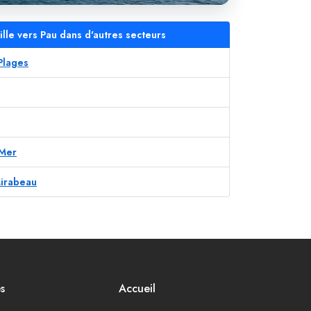
lle vers Pau dans d'autres secteurs
 Plages
 Mer
Mirabeau
s
Accueil