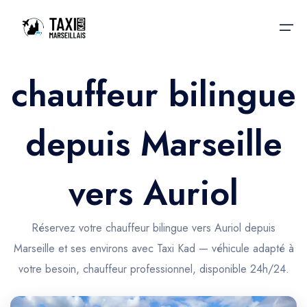
chauffeur bilingue
Accueil
depuis Marseille
Nos services
Nos services
Taxis aéroport
Taxis Aéroport
vers Auriol
Trajet Gare SNCF
Réservation
Trajet Port croisière
Réservez votre chauffeur bilingue vers Auriol depuis
Actualités & évènements
Marseille et ses environs avec Taxi Kad — véhicule adapté à
Trajet Séminaire
Contactez-nous
votre besoin, chauffeur professionnel, disponible 24h/24.
Trajet Santé