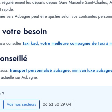
 régulièrement les départs depuis Gare Marseille Saint-Charles, 
t rapide.
iée vers Aubagne peut être ajustée selon vos contraintes personnel
 votre besoin
ssi consulter
taxi kad, votre meilleure compagnie de taxi à m
onseillé
 aussi
transport personnalisé aubagne
,
minivan luxe aubagn
 actuelle sur Aubagne.
e ?
s
Voir nos secteurs
06 63 30 29 04