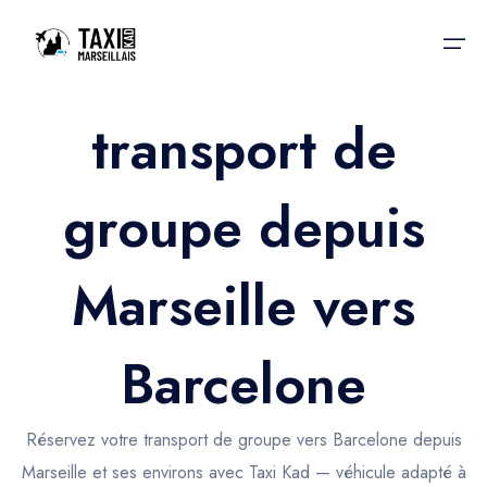
transport de
Accueil
groupe depuis
Nos services
Nos services
Taxis aéroport
Taxis Aéroport
Marseille vers
Trajet Gare SNCF
Réservation
Trajet Port croisière
Barcelone
Actualités & évènements
Trajet Séminaire
Contactez-nous
Réservez votre transport de groupe vers Barcelone depuis
Trajet Santé
Marseille et ses environs avec Taxi Kad — véhicule adapté à