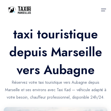
taxi touristique
Accueil
depuis Marseille
Nos services
Nos services
Taxis aéroport
Taxis Aéroport
vers Aubagne
Trajet Gare SNCF
Réservation
Trajet Port croisière
Réservez votre taxi touristique vers Aubagne depuis
Actualités & évènements
Marseille et ses environs avec Taxi Kad — véhicule adapté à
Trajet Séminaire
Contactez-nous
votre besoin, chauffeur professionnel, disponible 24h/24.
Trajet Santé