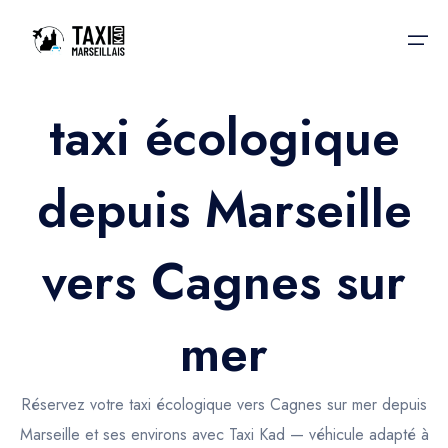
taxi écologique
Accueil
depuis Marseille
Nos services
Nos services
Taxis aéroport
Taxis Aéroport
vers Cagnes sur
Trajet Gare SNCF
Réservation
Trajet Port croisière
mer
Actualités & évènements
Trajet Séminaire
Contactez-nous
Réservez votre taxi écologique vers Cagnes sur mer depuis
Trajet Santé
Marseille et ses environs avec Taxi Kad — véhicule adapté à