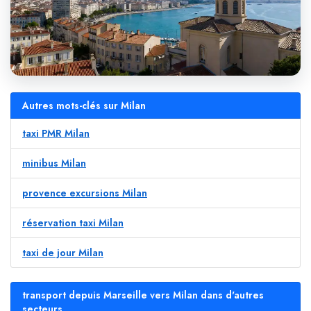
Autres mots-clés sur Milan
taxi PMR Milan
minibus Milan
provence excursions Milan
réservation taxi Milan
taxi de jour Milan
transport depuis Marseille vers Milan dans d'autres
secteurs