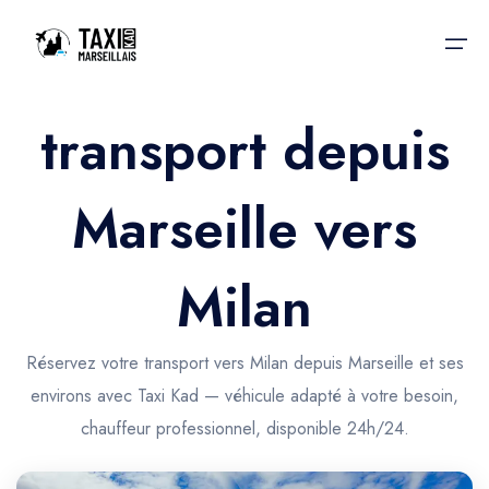
transport depuis
Accueil
Marseille vers
Nos services
Nos services
Taxis aéroport
Taxis Aéroport
Milan
Trajet Gare SNCF
Réservation
Trajet Port croisière
Réservez votre transport vers Milan depuis Marseille et ses
Actualités & évènements
environs avec Taxi Kad — véhicule adapté à votre besoin,
Trajet Séminaire
Contactez-nous
chauffeur professionnel, disponible 24h/24.
Trajet Santé