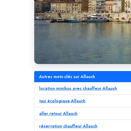
Autres mots-clés sur Allauch
location minibus avec chauffeur Allauch
taxi écologique Allauch
aller retour Allauch
réservation chauffeur Allauch