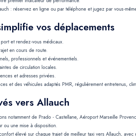
notre premier indicateur de performance.
llauch : réservez en ligne ou par téléphone et jugez par vous-même
simplifie vos déplacements
, port et rendez-vous médicaux.
rajet en cours de route.
els, professionnels et événementiels.
intes de circulation locales.
dences et adresses privées.
ces et des véhicules adaptés PMR, régulièrement entretenus, climat
rvés vers Allauch
ons notamment de Prado - Castellane, Aéroport Marseille Provence 
ur ou une mise à disposition.
confort élevé sur chaque trajet de meilleur taxi vers Allauch, avec