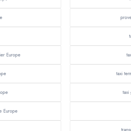
pe
prov
t
lier Europe
ta
rope
taxi te
rope
taxi
de Europe
tran