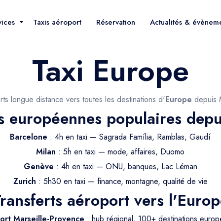
vices
Taxis aéroport
Réservation
Actualités & évènem
Taxi Europe
rts longue distance vers toutes les destinations d'
Europe
depuis M
s européennes populaires depu
Barcelone
: 4h en taxi — Sagrada Família, Ramblas, Gaudí
Milan
: 5h en taxi — mode, affaires, Duomo
Genève
: 4h en taxi — ONU, banques, Lac Léman
Zurich
: 5h30 en taxi — finance, montagne, qualité de vie
ransferts aéroport vers l'Euro
ort Marseille-Provence
: hub régional, 100+ destinations euro