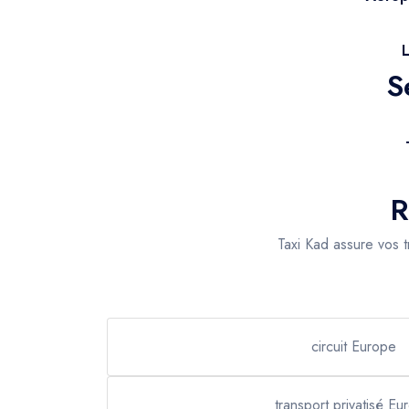
L
S
R
Taxi Kad assure vos tr
circuit Europe
transport privatisé Eu