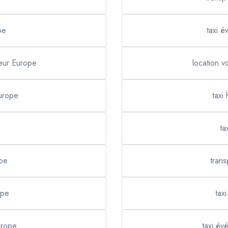
pe
taxi 
feur Europe
location v
Europe
taxi
ta
ope
tran
ope
tax
urope
taxi év