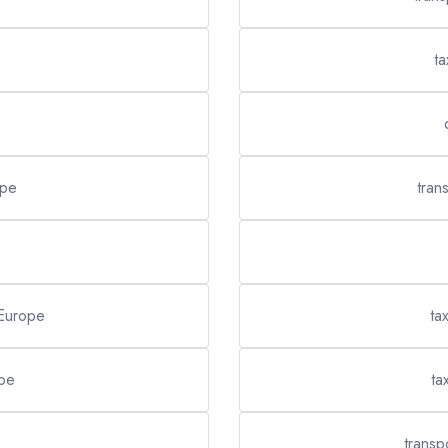
ta
ope
tran
 Europe
ta
ope
ta
transp