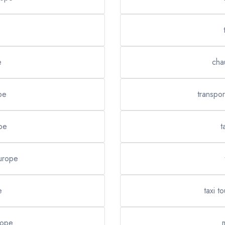
e
cha
pe
transpor
pe
t
Europe
e
taxi t
rope