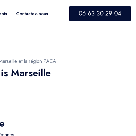
06 63 30 29 04
ents
Contactez-nous
arseille et la région PACA.
is Marseille
pe
péennes