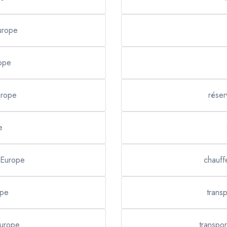
Europe
rope
urope
réser
e
 Europe
chauff
ope
trans
Europe
transpor