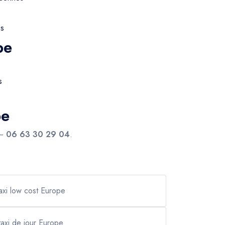
es
pe
s
pe
—
06 63 30 29 04
.
axi low cost Europe
taxi de jour Europe