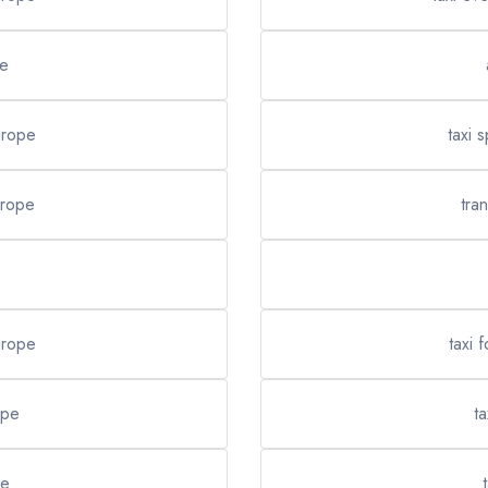
pe
urope
taxi 
urope
tra
Europe
taxi 
ope
ta
pe