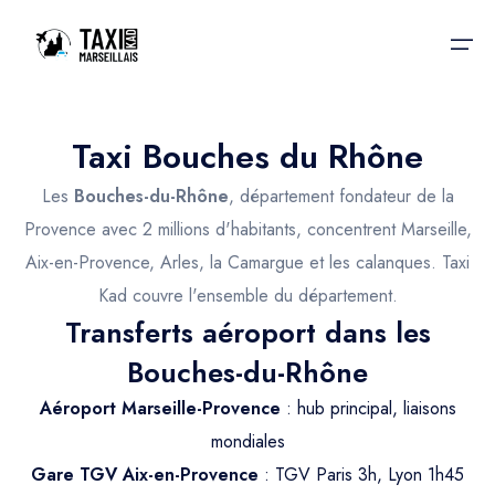
Taxi Bouches du Rhône
Accueil
Les
Bouches-du-Rhône
, département fondateur de la
Nos services
Nos services
Provence avec 2 millions d'habitants, concentrent Marseille,
Aix-en-Provence, Arles, la Camargue et les calanques. Taxi
Taxis aéroport
Taxis Aéroport
Kad couvre l'ensemble du département.
Trajet Gare SNCF
Réservation
Transferts aéroport dans les
Trajet Port croisière
Bouches-du-Rhône
Actualités & évènements
Trajet Séminaire
Aéroport Marseille-Provence
: hub principal, liaisons
Contactez-nous
mondiales
Trajet Santé
Gare TGV Aix-en-Provence
: TGV Paris 3h, Lyon 1h45